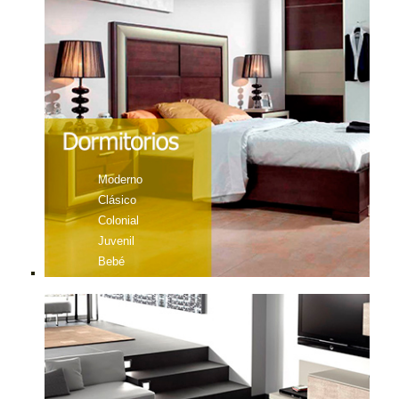
Moderno
Clásico
Colonial
Juvenil
Bebé