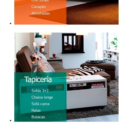
Colchones
Canapés
Almohadas
Sofás 3+2
Chaise longe
Sofá cama
Relax
Butacas