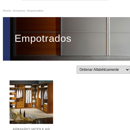
Home
›
Armarios
› Empotrados
Empotrados
ARMARIO MODULAR