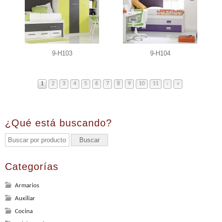
9-H103
9-H104
1
2
3
4
5
6
7
8
9
10
11
›
»
¿Qué está buscando?
Categorías
Armarios
Auxiliar
Cocina