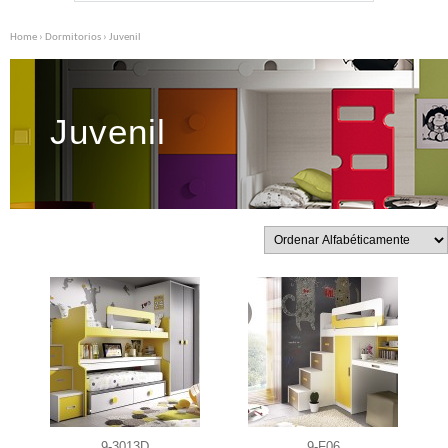
Home
›
Dormitorios
› Juvenil
Juvenil
9-3013D
9-F06