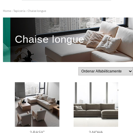
Home
›
Tapicería
› Chaise longue
Chaise longue
2-BASIC
2-NOHA