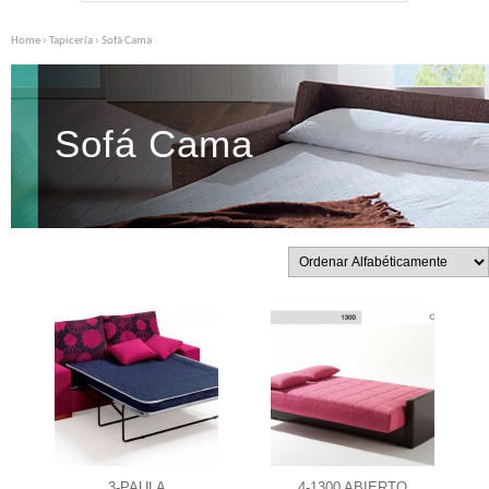
Home
›
Tapicería
› Sofá Cama
Sofá Cama
3-PAULA
4-1300 ABIERTO