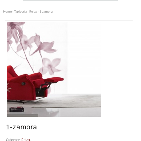
Home
›
Tapicería
›
Relax
› 1-zamora
1-zamora
Category:
Relax
.