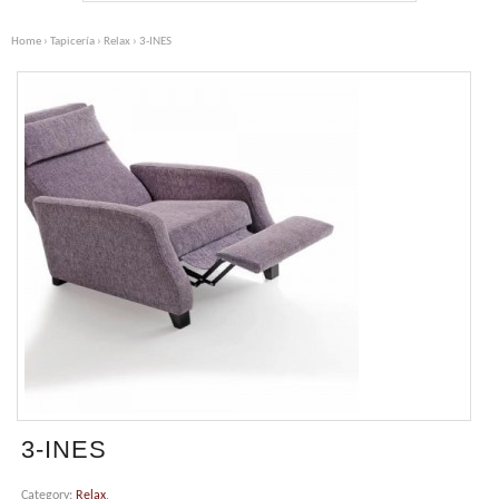
Home
›
Tapicería
›
Relax
› 3-INES
3-INES
Category:
Relax
.