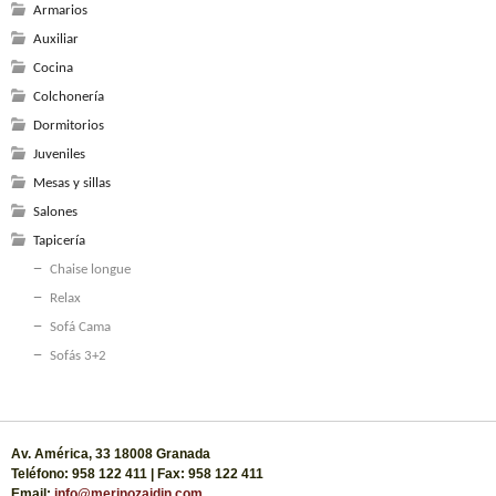
Armarios
Auxiliar
Cocina
Colchonería
Dormitorios
Juveniles
Mesas y sillas
Salones
Tapicería
Chaise longue
Relax
Sofá Cama
Sofás 3+2
Av. América, 33 18008 Granada
Teléfono: 958 122 411 | Fax: 958 122 411
Email:
info@merinozaidin.com