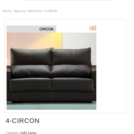
Home
›
Tapicería
›
Sofá Cama
› 4-CIRCON
4-CIRCON
Category:
Sofá Cama
.