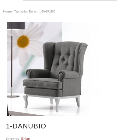
Home
›
Tapicería
›
Relax
› 1-DANUBIO
1-DANUBIO
Category:
Relax
.